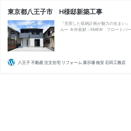
東京都八王子市 H様邸新築工事
『充実した収納計画が魅力の住まい』 構
ルー ☆外装材：KMEW フロートバー
八王子 不動産 注文住宅 リフォーム 展示場 格安 石田工務店