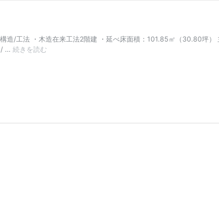
造/工法 ・木造在来工法2階建 ・延べ床面積：101.85㎡（30.80坪
東
/ …
続きを読む
京
都
八
王
子
市
H
様
邸
新
築
工
事