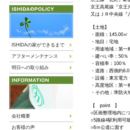
京王高尾線『京王
又はＪＲ中央線『
【土地】
・面積：145.00㎡
・地目：宅地
ISHIDAの家ができるまで
・用途地域：第一
アフターメンテナンス
・建ぺい率：50％
・容積率：100％
明日への取り組み
・道路：西側約6.
・設備：東京電力
・高度地区：第一
・その他：準防火
【 point 】
○区画整理地内に
会社概要
○5路線4駅利用可
お客様の声
○6ｍ公道に面す