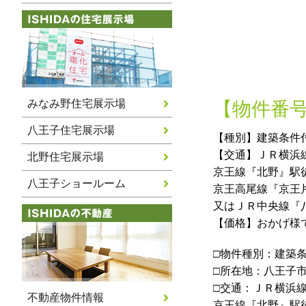
みなみ野住宅展示場
【物件番号
八王子住宅展示場
【種別】建築条件
【交通】ＪＲ横浜
北野住宅展示場
京王線『北野』駅徒
八王子ショールーム
京王高尾線『京王
又はＪＲ中央線『
【価格】おかげ様
□物件種別：建築
□所在地：八王子
□交通：ＪＲ横浜
不動産物件情報
京王線『北野』駅徒