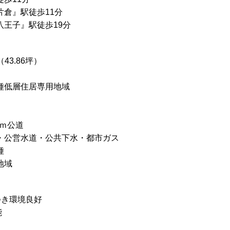
片倉』駅徒歩11分
八王子』駅徒歩19分
（43.86坪）
種低層住居専用地域
0ｍ公道
・公営水道・公共下水・都市ガス
種
地域
つき環境良好
能