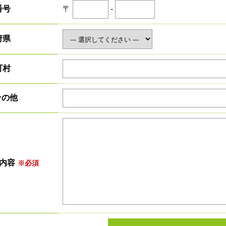
〒
-
番号
府県
町村
 その他
内容
※必須