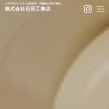
八王子のローコスト注文住宅・不動産は石田工務店
株式会社石田工務店
toggle
naviga