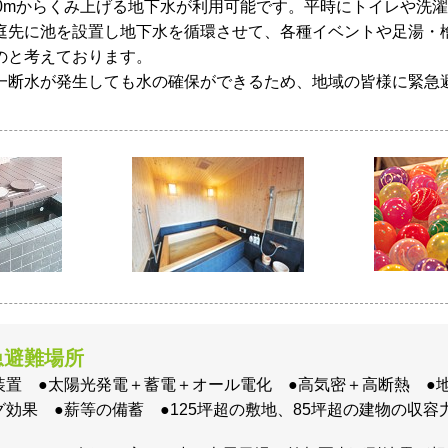
00mからくみ上げる地下水が利用可能です。平時にトイレや洗
庭先に池を設置し地下水を循環させて、各種イベントや足湯・
のと考えております。
一断水が発生しても水の確保ができるため、地域の皆様に緊急
急避難場所
装置 ●太陽光発電＋蓄電＋オール電化 ●高気密＋高断熱 ●
グ効果 ●薪等の備蓄 ●125坪超の敷地、85坪超の建物の収容