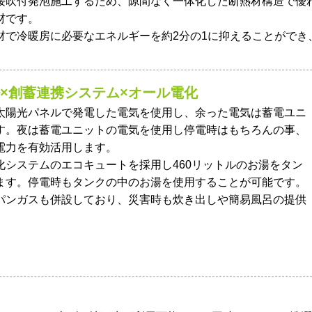
接吹付発泡施工するため、隙間なく一体化した断熱材構造で優
材です。
材で冷暖房に必要なエネルギーを約2分の1に抑えることができ
×創蓄連携システム×オール電化
太陽光パネルで発電した電気を使用し、余った電気は蓄電ユニ
す。夜は蓄電ユニットの電気を使用し停電時はもちろんの事、
電力を有効活用します。
化システムのエコキュートを採用し460リットルのお湯をタン
ます。停電時もタンクの中のお湯を使用することが可能です。
パンガスも併設しており、災害時も炊き出しや簡易風呂の提供