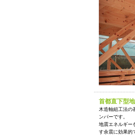
首都直下型地
木造軸組工法の
ンパーです。
地震エネルギー
す余震に効果的