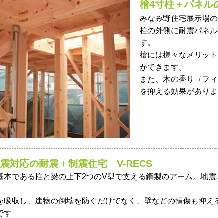
檜4寸柱＋パネル
みなみ野住宅展示場の
柱の外側に耐震パネル
す。
檜には様々なメリット
ができます。
また、木の香り（フィ
を抑える効果がありま
震対応の耐震＋制震住宅 V-RECS
基本である柱と梁の上下2つのV型で支える鋼製のアーム。地
を吸収し、建物の倒壊を防ぐだけでなく、壁などの損傷も抑え
です