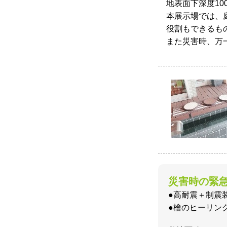
地表面下深度1
本展示場では、
役割もできるも
また災害時、万
災害時の緊
●高耐震＋制震
●檜のヒーリン