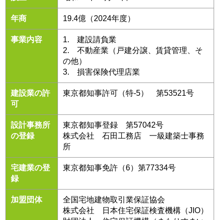
年商
19.4億（2024年度）
事業内容
1. 建設請負業
2. 不動産業（戸建分譲、賃貸管理、そ
の他）
3. 損害保険代理店業
建設業の許
東京都知事許可（特-5） 第53521号
可
設計事務所
東京都知事登録 第57042号
の登録
株式会社 石田工務店 一級建築士事務
所
宅建業の登
東京都知事免許（6）第77334号
録
加盟団体
全国宅地建物取引業保証協会
株式会社 日本住宅保証検査機構（JIO）