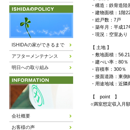
・構造：鉄骨造陸
・建物面積：1階22.
・総戸数：7戸
・築年月：平成17
・現況：空室あり
ISHIDAの家ができるまで
【 土地 】
・敷地面積：56.2
アフターメンテナンス
・建ぺい率：80％
明日への取り組み
・容積率：300％
・接面道路：東側約
・用途地域：近隣
【 point 】
○満室想定収入月額2
会社概要
お客様の声