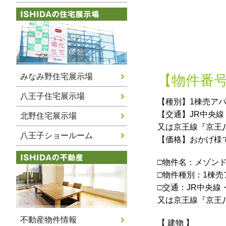
みなみ野住宅展示場
【物件番号
八王子住宅展示場
【種別】1棟売ア
【交通】JR中央
北野住宅展示場
又は京王線『京王
八王子ショールーム
【価格】おかげ様
□物件名：メゾン
□物件種別：1棟売
□交通：JR中央線
又は京王線『京王
不動産物件情報
【 建物 】