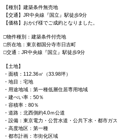
【種別】建築条件無売地
【交通】JR中央線『国立』駅徒歩9分
【価格】おかげ様でご成約となりました。
□物件種別：建築条件付売地
□所在地：東京都国分寺市日吉町
□交通：JR中央線『国立』駅徒歩9分
【土地】
・面積：112.36㎡（33.98坪）
・地目：宅地
・用途地域：第一種低層住居専用地域
・建ぺい率：50％
・容積率：80％
・道路：北西側約4.0ｍ公道
・設備：東京電力・公営水道・公共下水・都市ガス
・高度地区：第一種
・都市計画：市街化区域