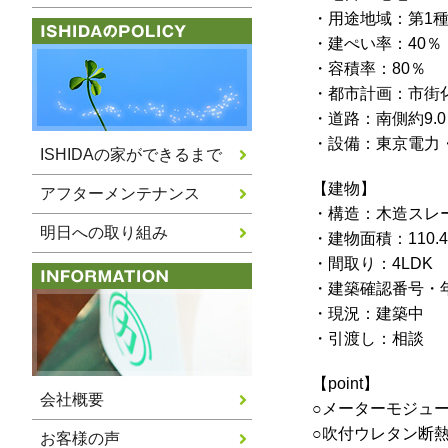
・用途地域：第1
・建ぺい率：40％
・容積率：80％
・都市計画：市街
・道路：南側約9.
・設備：東京電力
ISHIDAの家ができるまで
【建物】
アフターメンテナンス
・構造：木造スレ
明日への取り組み
・建物面積：110.4
・間取り：4LDK
・建築確認番号・年月日
・現況：建築中
・引渡し：相談
【point】
会社概要
○メーターモジュ
○吹付ウレタン断
お客様の声