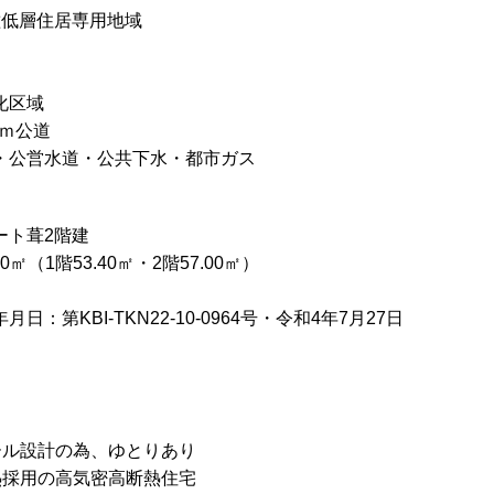
種低層住居専用地域
化区域
0ｍ公道
・公営水道・公共下水・都市ガス
ート葺2階建
0㎡（1階53.40㎡・2階57.00㎡）
：第KBI-TKN22-10-0964号・令和4年7月27日
ール設計の為、ゆとりあり
熱採用の高気密高断熱住宅