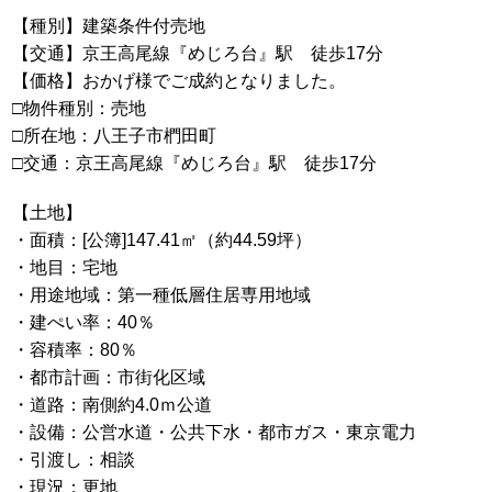
【種別】建築条件付売地
【交通】京王高尾線『めじろ台』駅 徒歩17分
【価格】おかげ様でご成約となりました。
□物件種別：売地
□所在地：八王子市椚田町
□交通：京王高尾線『めじろ台』駅 徒歩17分
【土地】
・面積：[公簿]147.41㎡（約44.59坪）
・地目：宅地
・用途地域：第一種低層住居専用地域
・建ぺい率：40％
・容積率：80％
・都市計画：市街化区域
・道路：南側約4.0ｍ公道
・設備：公営水道・公共下水・都市ガス・東京電力
・引渡し：相談
・現況：更地