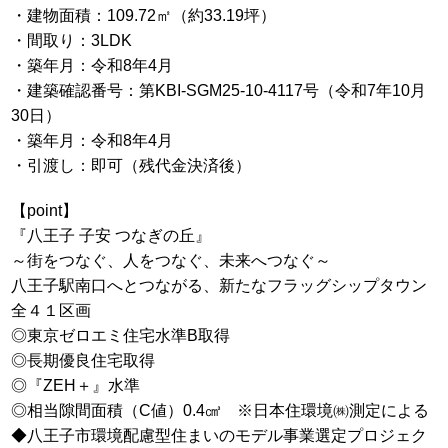
・建物面積：109.72㎡（約33.19坪）
・間取り：3LDK
・築年月：令和8年4月
・建築確認番号：第KBI-SGM25-10-4117号（令和7年10月
30日）
・築年月：令和8年4月
・引渡し：即可（残代金決済後）
【point】
『八王子 子安 つなぎの丘』
～街をつなぐ、人をつなぐ、未来へつなぐ～
八王子駅南口へとつながる、新たなフラッグシップタウン
全４１区画
◎東京ゼロエミ住宅水準B取得
◎長期優良住宅取得
◎『ZEH＋』水準
◎相当隙間面積（C値）0.4㎤ ※日本住環境㈱測定による
◆八王子市環境配慮型住まいのモデル事業選定プロジェク