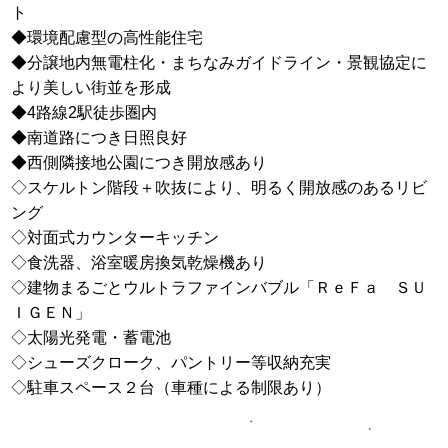
ト
◆環境配慮型の高性能住宅
◆分譲地内無電柱化・まちなみガイドライン・景観協定に
より美しい街並を形成
◆4路線2駅徒歩圏内
◆南道路につき日照良好
◆西側隣接地公園につき開放感あり
◇スケルトン階段＋吹抜により、明るく開放感のあるリビ
ング
◇対面式カウンターキッチン
◇食洗器、浴室暖房換気乾燥機あり
◇建物まるごとウルトラファインバブル「ＲｅＦａ ＳＵ
ＩＧＥＮ」
◇太陽光発電・蓄電池
◇シューズクローク、パントリー等収納充実
◇駐車スペース２台（車種による制限あり）