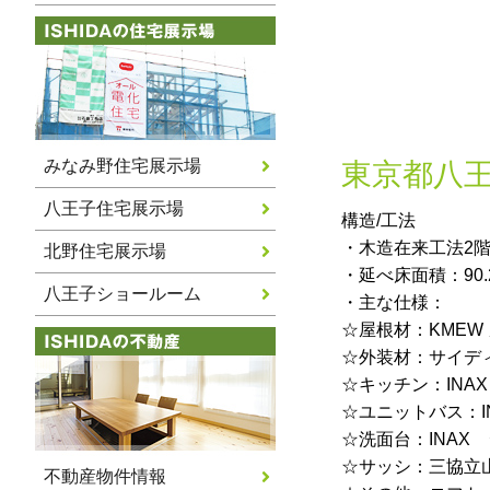
みなみ野住宅展示場
東京都八王
八王子住宅展示場
構造/工法
・木造在来工法2
北野住宅展示場
・延べ床面積：90.2
八王子ショールーム
・主な仕様：
☆屋根材：KMEW
☆外装材：サイデ
☆キッチン：INAX
☆ユニットバス：IN
☆洗面台：INAX
☆サッシ：三協立
不動産物件情報