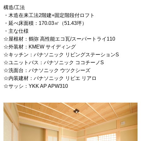
構造/工法
・木造在来工法2階建+固定階段付ロフト
・延べ床面積：170.03㎡（51.43坪）
・主な仕様
☆屋根材：鶴弥 高性能エコ瓦/スーパートライ110
☆外装材：KMEW サイディング
☆キッチン：パナソニック リビングステーションS
☆ユニットバス：パナソニック ココチーノS
☆洗面台：パナソニック ウツクシーズ
☆内装建材：パナソニック リビエ リアロ
☆サッシ：YKK AP APW310