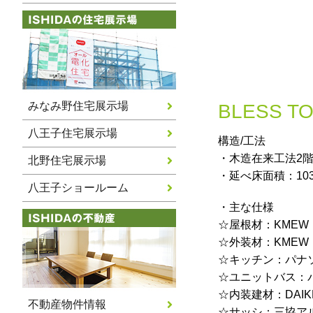
みなみ野住宅展示場
BLESS
八王子住宅展示場
構造/工法
・木造在来工法2
北野住宅展示場
・延べ床面積：103.
八王子ショールーム
・主な仕様
☆屋根材：KME
☆外装材：KME
☆キッチン：パナ
☆ユニットバス：
☆内装建材：DAI
不動産物件情報
☆サッシ：三協ア