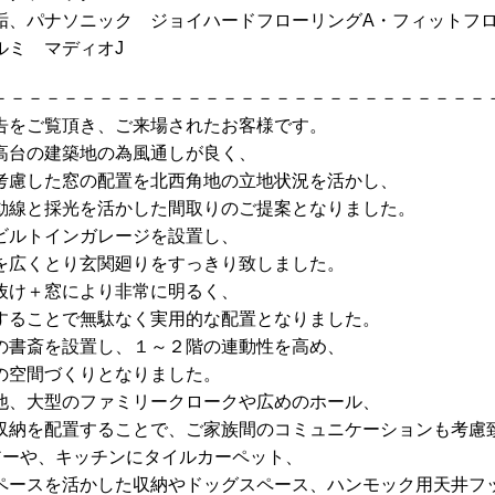
垢、パナソニック ジョイハードフローリングA・フィットフ
ルミ マディオJ
－－－－－－－－－－－－－－－－－－－－－－－－－－－－
告をご覧頂き、ご来場されたお客様です。
高台の建築地の為風通しが良く、
考慮した窓の配置を北西角地の立地状況を活かし、
動線と採光を活かした間取りのご提案となりました。
ビルトインガレージを設置し、
を広くとり玄関廻りをすっきり致しました。
吹抜け＋窓により非常に明るく、
することで無駄なく実用的な配置となりました。
の書斎を設置し、１～２階の連動性を高め、
の空間づくりとなりました。
他、大型のファミリークロークや広めのホール、
収納を配置することで、ご家族間のコミュニケーションも考慮
アーや、キッチンにタイルカーペット、
ペースを活かした収納やドッグスペース、ハンモック用天井フ