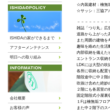
☆内装建材：檜無
☆サッシ：三協ア
－－－－－－－－
雑誌「つり丸」広
道路から上がった
ISHIDAの家ができるまで
また周囲の建物を
趣味を絡めた生活
アフターメンテナンス
内部収納を備えた
明日への取り組み
エントランス収納
LDKには大型の
各所に収納も配置
階段途中に中２階
吹抜け含めた絶妙
２階にも各居室の
固定階段式小屋裏
会社概要
１Fは檜無垢フロ
お客様の声
また中２階下のス