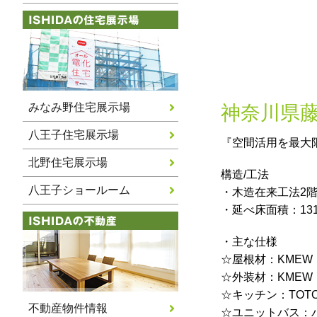
みなみ野住宅展示場
神奈川県
八王子住宅展示場
『空間活用を最大
北野住宅展示場
構造/工法
八王子ショールーム
・木造在来工法2
・延べ床面積：131.
・主な仕様
☆屋根材：KME
☆外装材：KME
☆キッチン：TOTO
不動産物件情報
☆ユニットバス：