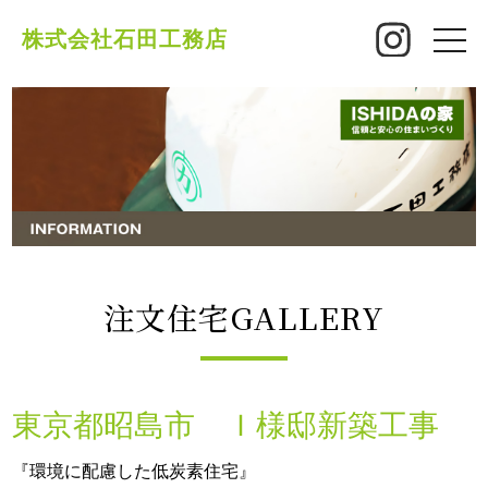
株式会社石田工務店
toggle
naviga
注文住宅GALLERY
東京都昭島市 Ｉ様邸新築工事
『環境に配慮した低炭素住宅』