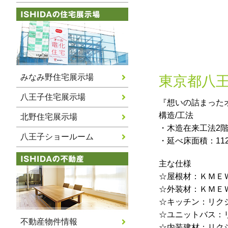
みなみ野住宅展示場
東京都八
八王子住宅展示場
『想いの詰まった
構造/工法
北野住宅展示場
・木造在来工法2
八王子ショールーム
・延べ床面積：112.
主な仕様
☆屋根材：ＫＭＥ
☆外装材：ＫＭＥ
☆キッチン：リク
☆ユニットバス：
不動産物件情報
☆内装建材：リク