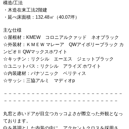
構造/工法
・木造在来工法2階建
・延べ床面積：132.48㎡（40.07坪）
主な仕様
☆屋根材：KMEW コロニアルクァッド ネオブラック
☆外装材：ＫＭＥＷ マレーア QWアイボリーブラック カ
ンビオⅡ QWマックスホワイト
☆キッチン：リクシル エーエス ジェットブラック
☆ユニットバス：リクシル アライズ ホワイト
☆内装建材：パナソニック ベリティス
☆サッシ：三協アルミ マディオp
－－－－－－－－－－－－－－－－－－－－－－－－－－
－－－－－－－－－－－－－－－－－－－－－－－－－
丸窓と赤いドアが目立つカッコよさが際立った外観となっ
ております。
白を基調とした内装の中に、アクセントクロスを採用さ