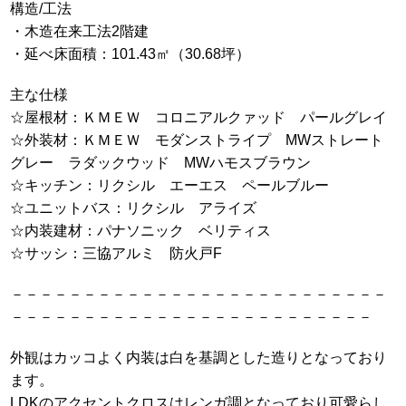
構造/工法
・木造在来工法2階建
・延べ床面積：101.43㎡（30.68坪）
主な仕様
☆屋根材：ＫＭＥＷ コロニアルクァッド パールグレイ
☆外装材：ＫＭＥＷ モダンストライプ MWストレート
グレー ラダックウッド MWハモスブラウン
☆キッチン：リクシル エーエス ペールブルー
☆ユニットバス：リクシル アライズ
☆内装建材：パナソニック ベリティス
☆サッシ：三協アルミ 防火戸F
－－－－－－－－－－－－－－－－－－－－－－－－－－
－－－－－－－－－－－－－－－－－－－－－－－－－
外観はカッコよく内装は白を基調とした造りとなっており
ます。
LDKのアクセントクロスはレンガ調となっており可愛らし