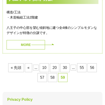
構造/工法
・木造軸組工法2階建
八王子の中心部を望む傾斜地に建つ全4棟のシンプルモダンな
デザインが特徴の分譲です。
MORE
« 先頭
«
...
10
20
30
...
55
56
57
58
59
Privacy Policy