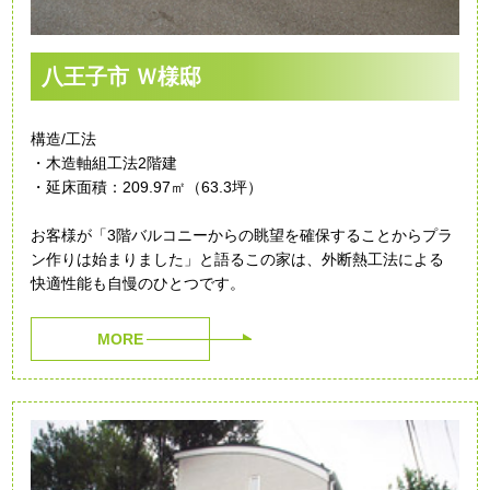
八王子市 Ｗ様邸
構造/工法
・木造軸組工法2階建
・延床面積：209.97㎡（63.3坪）
お客様が「3階バルコニーからの眺望を確保することからプラ
ン作りは始まりました」と語るこの家は、外断熱工法による
快適性能も自慢のひとつです。
MORE