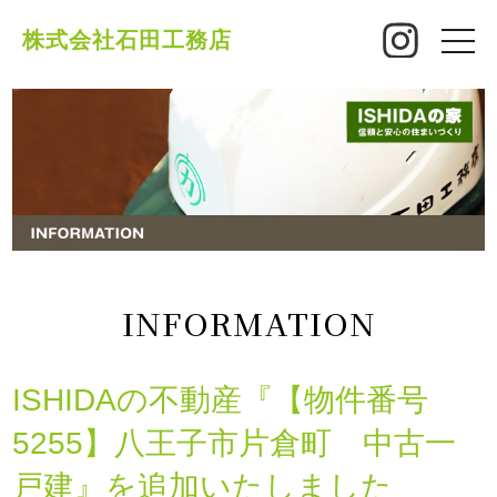
株式会社石田工務店
toggle
naviga
INFORMATION
ISHIDAの不動産『【物件番号
5255】八王子市片倉町 中古一
戸建』を追加いたしました