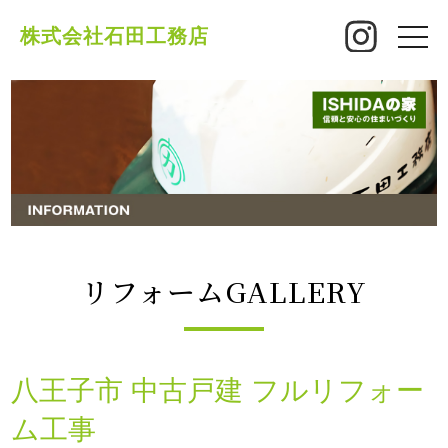
株式会社石田工務店
toggle
naviga
リフォームGALLERY
八王子市 中古戸建 フルリフォー
ム工事