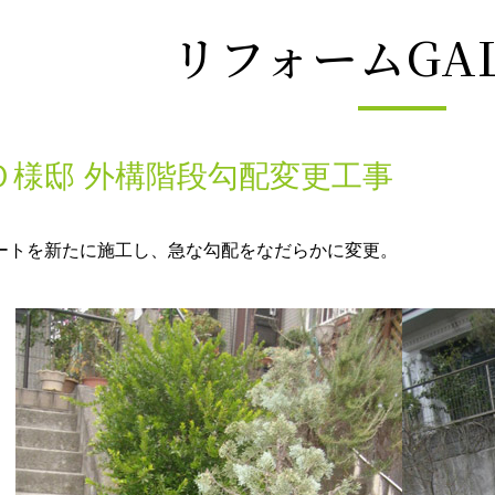
リフォームGAL
Ｏ様邸 外構階段勾配変更工事
ートを新たに施工し、急な勾配をなだらかに変更。