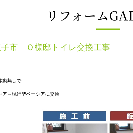
リフォームGAL
王子市 Ｏ様邸トイレ交換工事
移動無しで
シア～現行型ベーシアに交換