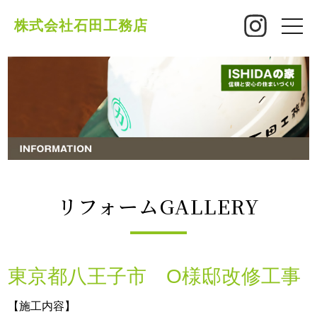
株式会社石田工務店
toggle
naviga
リフォームGALLERY
東京都八王子市 O様邸改修工事
【施工内容】