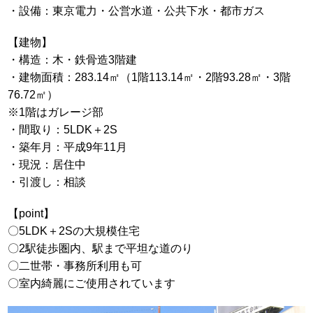
・設備：東京電力・公営水道・公共下水・都市ガス
【建物】
・構造：木・鉄骨造3階建
・建物面積：283.14㎡（1階113.14㎡・2階93.28㎡・3階
76.72㎡）
※1階はガレージ部
・間取り：5LDK＋2S
・築年月：平成9年11月
・現況：居住中
・引渡し：相談
【point】
〇5LDK＋2Sの大規模住宅
〇2駅徒歩圏内、駅まで平坦な道のり
〇二世帯・事務所利用も可
〇室内綺麗にご使用されています