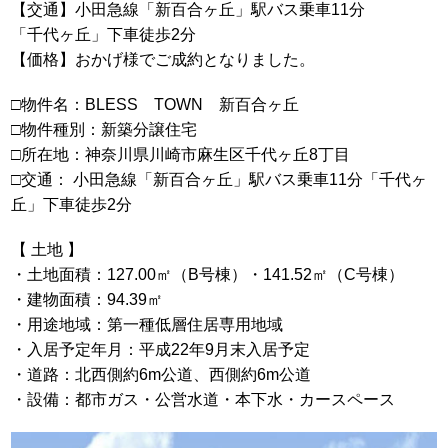
【交通】小田急線「新百合ヶ丘」駅バス乗車11分
「千代ヶ丘」下車徒歩2分
【価格】おかげ様でご成約となりました。
□物件名：BLESS TOWN 新百合ヶ丘
□物件種別：新築分譲住宅
□所在地：神奈川県川崎市麻生区千代ヶ丘8丁目
□交通： 小田急線「新百合ヶ丘」駅バス乗車11分「千代ヶ
丘」下車徒歩2分
【 土地 】
・土地面積：127.00㎡（B号棟）・141.52㎡（C号棟）
・建物面積：94.39㎡
・用途地域：第一種低層住居専用地域
・入居予定年月：平成22年9月末入居予定
・道路：北西側約6m公道、西側約6m公道
・設備：都市ガス・公営水道・本下水・カースペース