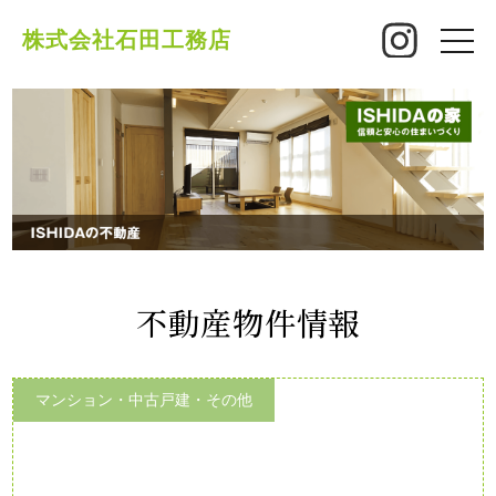
株式会社石田工務店
toggle
naviga
不動産物件情報
マンション・中古戸建・その他