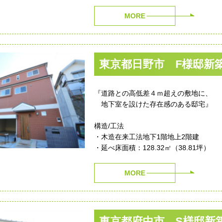
MORE
東京都日野市 F様邸新
『道路との高低差４ｍ超えの敷地に、
地下室を設けた存在感のある邸宅』
構造/工法
・木造在来工法地下1階地上2階建
・延べ床面積：128.32㎡（38.81坪）
MORE
東京都府中市 S様邸新