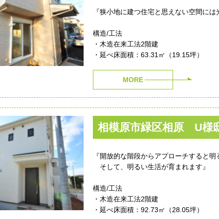
『狭小地に建つ住宅と思えない空間には
構造/工法
・木造在来工法2階建
・延べ床面積：63.31㎡（19.15坪）
MORE
相模原市緑区相原 U様
『開放的な階段からアプローチすると明
そして、明るい生活が育まれます』
構造/工法
・木造在来工法2階建
・延べ床面積：92.73㎡（28.05坪）