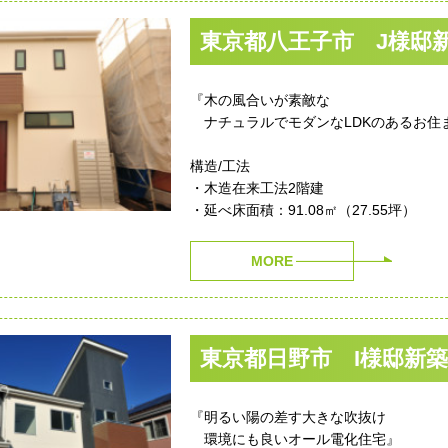
東京都八王子市 J様邸
『木の風合いが素敵な
ナチュラルでモダンなLDKのあるお住
構造/工法
・木造在来工法2階建
・延べ床面積：91.08㎡（27.55坪）
MORE
東京都日野市 I様邸新
『明るい陽の差す大きな吹抜け
環境にも良いオール電化住宅』