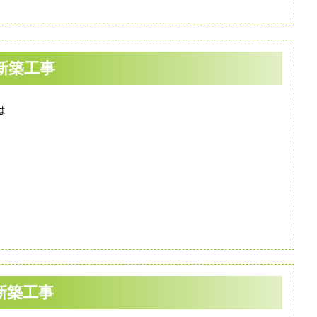
新築工事
は
新築工事