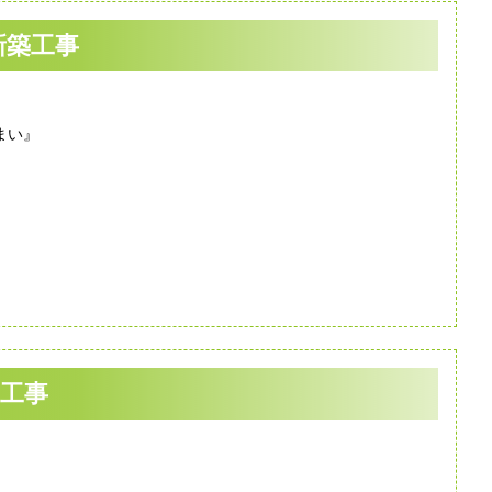
新築工事
まい』
築工事