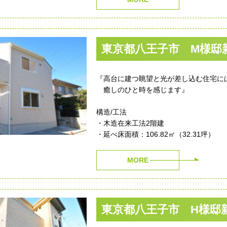
東京都八王子市 M様邸
『高台に建つ眺望と光が差し込む住宅に
癒しのひと時を感じます』
構造/工法
・木造在来工法2階建
・延べ床面積：106.82㎡（32.31坪）
MORE
東京都八王子市 H様邸