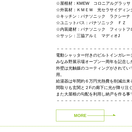
☆屋根材：KMEW コロニアルグラッサ
☆外装材：ＫＭＥＷ 光セラサイディン
☆キッチン：パナソニック ラクシーナ
☆ユニットバス：パナソニック ＦＺ
☆内装建材：パナソニック フィットフ
☆サッシ：三協アルミ マディオJ
－－－－－－－－－－－－－－－－－－
電動シャッター付きのビルトインガレー
みなみ野展示場オープン一周年を記念し
外壁は光触媒のコーティングがされてい
用。
給湯器は年間約６万円光熱費を削減出来
間取りも玄関と２Fの廊下に光が降り注
また大屋根の勾配を利用し納戸を作る事
－－－－－－－－－－－－－－－－－－
MORE