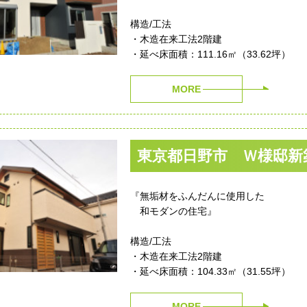
構造/工法
・木造在来工法2階建
・延べ床面積：111.16㎡（33.62坪）
MORE
東京都日野市 Ｗ様邸新
『無垢材をふんだんに使用した
和モダンの住宅』
構造/工法
・木造在来工法2階建
・延べ床面積：104.33㎡（31.55坪）
MORE