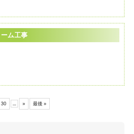
ォーム工事
30
...
»
最後 »