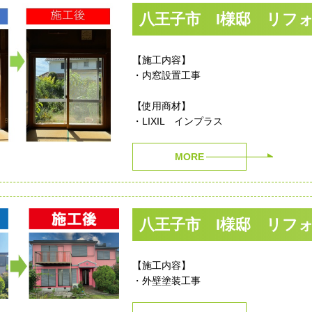
八王子市 I様邸 リフ
【施工内容】
・内窓設置工事
【使用商材】
・LIXIL インプラス
MORE
八王子市 I様邸 リフ
【施工内容】
・外壁塗装工事