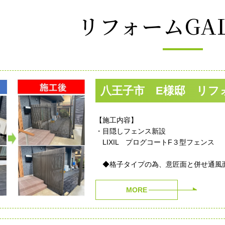
リフォームGAL
八王子市 E様邸 リフ
【施工内容】
・目隠しフェンス新設
LIXIL プログコートF３型フェンス
◆格子タイプの為、意匠面と併せ通風
MORE