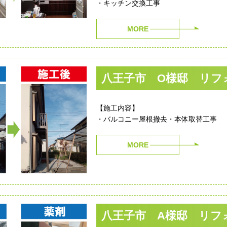
・キッチン交換工事
MORE
八王子市 O様邸 リフ
【施工内容】
・バルコニー屋根撤去・本体取替工事
MORE
八王子市 A様邸 リフ