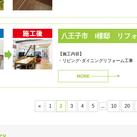
八王子市 I様邸 リフ
【施工内容】
・リビング･ダイニングリフォーム工事
MORE
«
1
2
3
4
5
...
10
20
icy